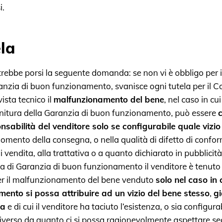
i.
ela
ebbe porsi la seguente domanda: se non vi è obbligo per il
ranzia di buon funzionamento, svanisce ogni tutela per il
ista tecnico il
malfunzionamento del bene
, nel caso in cu
rnitura della Garanzia di buon funzionamento, può essere
nsabilità del venditore solo se configurabile quale vizio
omento della consegna, o nella qualità di difetto di confor
i vendita, alla trattativa o a quanto dichiarato in pubblicità
a di Garanzia di buon funzionamento il venditore è tenuto
per il malfunzionamento del bene venduto
solo nel caso in 
ento si possa attribuire ad un vizio del bene stesso
,
g
na
e di cui il venditore ha taciuto l’esistenza, o sia configur
diverso da quanto ci si possa ragionevolmente aspettare s