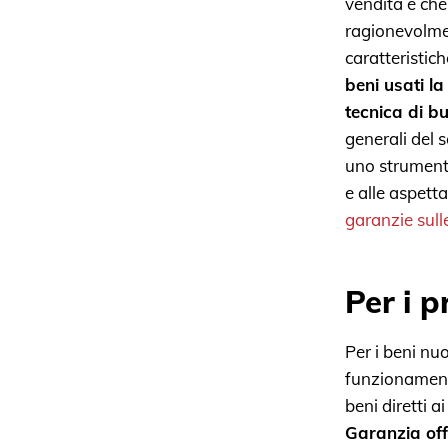
vendita e che
ragionevolmen
caratteristich
beni usati l
tecnica di 
generali del s
uno strumento
e alle aspett
garanzie sull
Per i p
Per i beni nuo
funzionamento
beni diretti 
Garanzia off