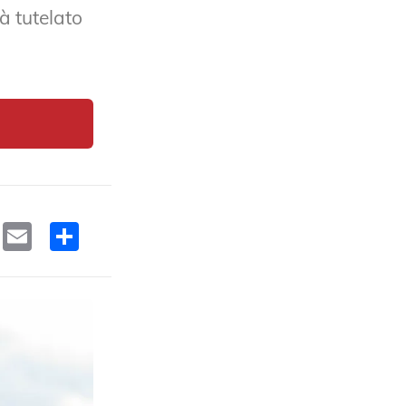
à tutelato
ok
edIn
WhatsApp
Email
Condividi