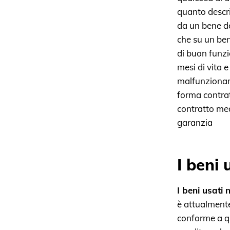
quanto descrit
da un bene del
che su un be
di buon funzi
mesi di vita e
malfunzioname
forma contrat
contratto med
garanzia
I beni 
I beni usati
è attualmente
conforme a qu