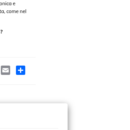
ronica e
ta, come nel
i?
ok
edIn
WhatsApp
Email
Condividi