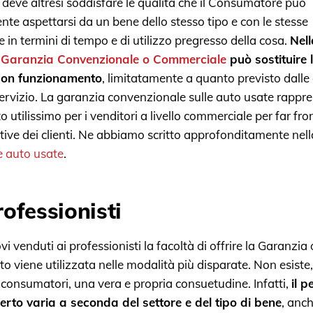
 deve altresì soddisfare le qualità che il Consumatore può
te aspettarsi da un bene dello stesso tipo e con le stesse
e in termini di tempo e di utilizzo pregresso della cosa.
Nell
a
Garanzia Convenzionale o Commerciale
può sostituire 
buon funzionamento
, limitatamente a quanto previsto dalle
ervizio.
La garanzia convenzionale sulle auto usate rappre
 utilissimo per i venditori a livello commerciale per far fro
ative dei clienti. Ne abbiamo scritto approfonditamente nel
e auto usate
.
rofessionisti
vi venduti ai professionisti la facoltà di offrire la Garanzia
 viene utilizzata nelle modalità più disparate. Non esiste,
ai consumatori, una vera e propria consuetudine. Infatti,
il p
erto varia a seconda del settore e del tipo di bene
, anc