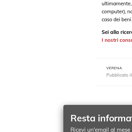
ultimamente, 
computer), no
caso dei beni 
Sei alla rice
I nostri cons
VERENA
Pubblicato 
Resta informa
Ricevi un'email al mese c