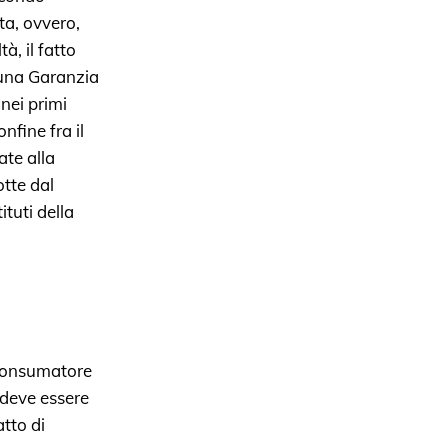
ita, ovvero,
à, il fatto
 una Garanzia
nei primi
onfine fra il
ate alla
otte dal
ituti della
 Consumatore
 deve essere
atto di