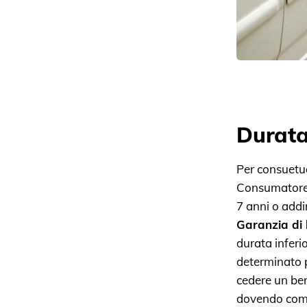
Durat
Per consuetu
Consumatore
7 anni o addir
Garanzia di
durata inferi
determinato 
cedere un be
dovendo comu