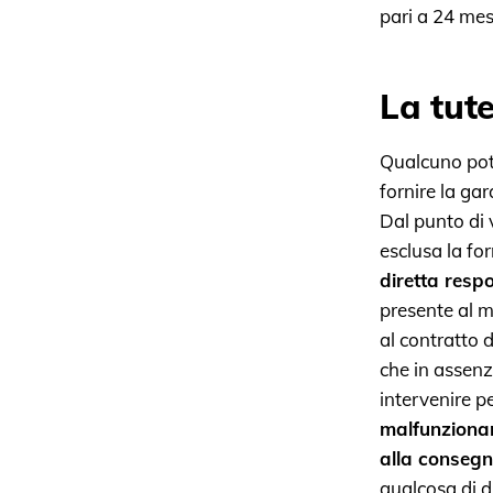
pari a 24 mes
La tut
Qualcuno potr
fornire la ga
Dal punto di v
esclusa la fo
diretta respo
presente al m
al contratto d
che in assenz
intervenire 
malfunzionam
alla conseg
qualcosa di 