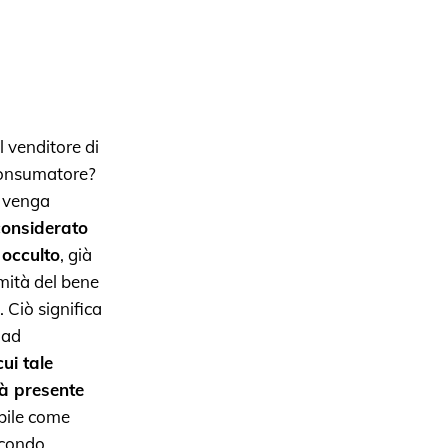
 venditore di
 Consumatore?
i venga
considerato
 occulto
, già
mità del bene
. Ciò significa
 ad
cui tale
ià presente
abile come
econdo