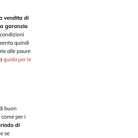
a vendita di
la garanzia
 condizioni
senta quindi
nte alle paure
la
guida per le
 di buon
 come per i
eriodo di
he se