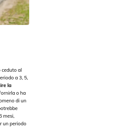
 ceduto al
eriodo a 3, 5,
ire la
fornirla o ha
ntomeno di un
potrebbe
6 mesi,
r un periodo