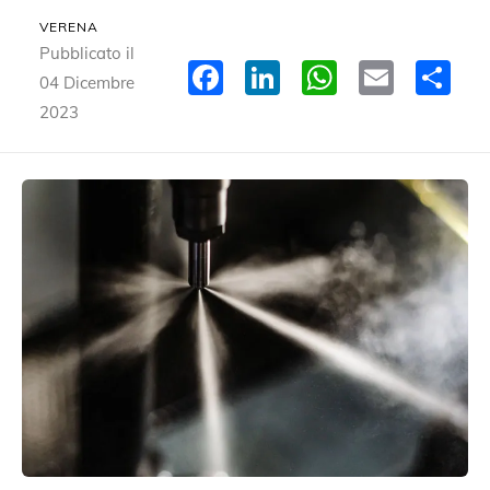
VERENA
Pubblicato il
Facebook
LinkedIn
WhatsA
Email
Co
04 Dicembre
2023