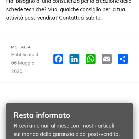
Hai bisogno di una consulenza per la creazione delle
schede tecniche? Vuoi qualche consiglio per la tua
attività post-vendita? Contattaci subito.
MGITALIA
Pubblicato il
Facebook
LinkedIn
WhatsA
Email
Co
06 Maggio
2020
Resta informato
Ricevi un'email al mese con i nostri articoli
sul mondo della garanzia e del post-vendita.