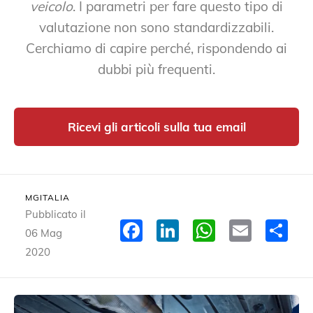
veicolo
. I parametri per fare questo tipo di
valutazione non sono standardizzabili.
Cerchiamo di capire perché, rispondendo ai
dubbi più frequenti.
Ricevi gli articoli sulla tua email
MGITALIA
Pubblicato il
Facebook
LinkedIn
WhatsA
Email
Co
06 Mag
2020