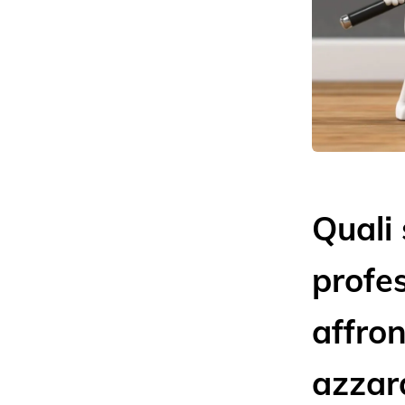
Quali 
profe
affron
azzar