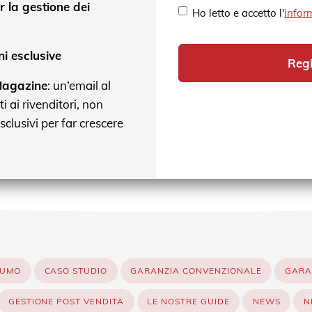
r la gestione dei
Ho letto e accetto l'
infor
i esclusive
Regi
agazine
: un’email al
ti ai rivenditori, non
esclusivi per far crescere
SUMO
CASO STUDIO
GARANZIA CONVENZIONALE
GARA
GESTIONE POST VENDITA
LE NOSTRE GUIDE
NEWS
N