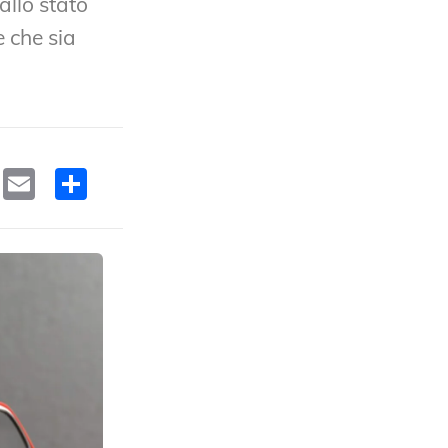
allo stato
e che sia
ok
edIn
WhatsApp
Email
Condividi