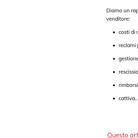
Diamo un rapi
venditore:
costi di
reclami 
gestione
rescissi
rimborsi
cattiva..
Questo arti