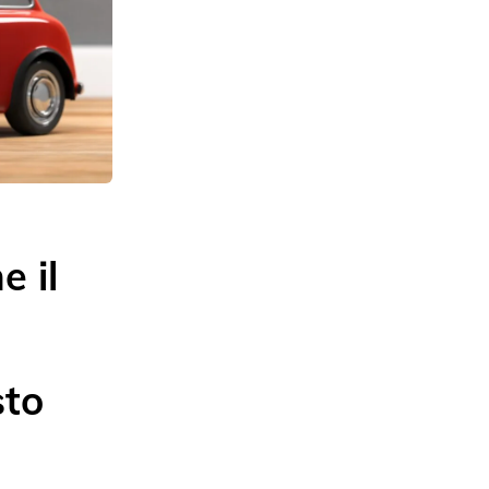
e il
sto