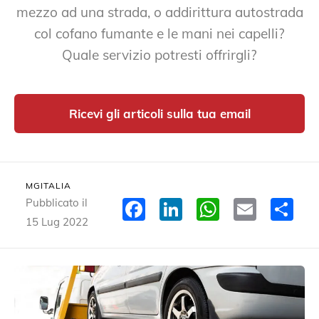
mezzo ad una strada, o addirittura autostrada
col cofano fumante e le mani nei capelli?
Quale servizio potresti offrirgli?
Ricevi gli articoli sulla tua email
MGITALIA
Facebook
LinkedIn
WhatsA
Email
Co
Pubblicato il
15 Lug 2022