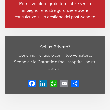
Potrai valutare gratuitamente e senza
impegno le nostre garanzie e avere
consulenza sulla gestione del post-vendita
Sei un Privato?
Condividi l'articolo con il tuo venditore.
Segnala Mg Garantie e fagli scoprire i nostri
servizi.
F
L
W
E
C
a
i
h
m
o
c
n
a
a
n