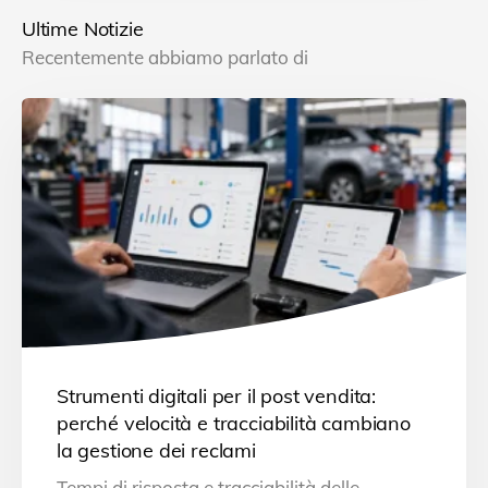
e
k
t
i
d
Ultime Notizie
b
e
s
l
i
Recentemente abbiamo parlato di
o
d
A
v
o
I
p
i
k
n
p
d
i
Strumenti digitali per il post vendita:
perché velocità e tracciabilità cambiano
la gestione dei reclami
Tempi di risposta e tracciabilità delle