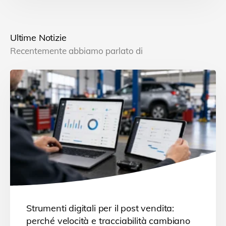
a
i
h
m
o
c
n
a
a
n
e
k
t
i
d
Ultime Notizie
b
e
s
l
i
Recentemente abbiamo parlato di
o
d
A
v
o
I
p
i
k
n
p
d
i
Strumenti digitali per il post vendita:
perché velocità e tracciabilità cambiano