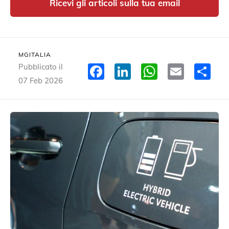
Ricevi gli articoli sulla tua email
MGITALIA
Facebook
LinkedIn
WhatsA
Email
Co
Pubblicato il
07 Feb 2026