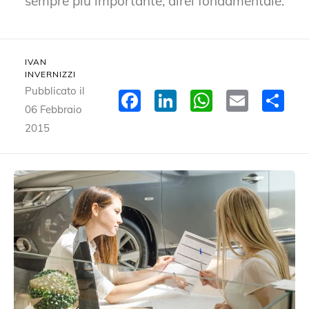
sempre più importante, direi fondamentale.
IVAN
INVERNIZZI
Pubblicato il
Facebook
LinkedIn
WhatsA
Email
Co
06 Febbraio
2015