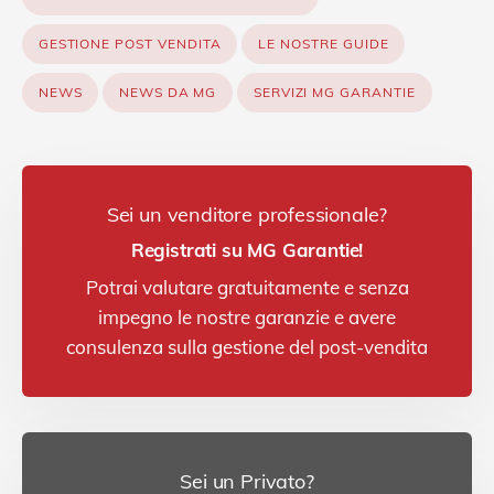
GESTIONE POST VENDITA
LE NOSTRE GUIDE
NEWS
NEWS DA MG
SERVIZI MG GARANTIE
Sei un venditore professionale?
Registrati su MG Garantie!
Potrai valutare gratuitamente e senza
impegno le nostre garanzie e avere
consulenza sulla gestione del post-vendita
Sei un Privato?