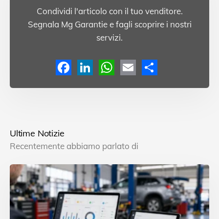
Condividi l'articolo con il tuo venditore.
Segnala Mg Garantie e fagli scoprire i nostri
servizi.
F
L
W
E
C
a
i
h
m
o
c
n
a
a
n
e
k
t
i
d
Ultime Notizie
b
e
s
l
i
Recentemente abbiamo parlato di
o
d
A
v
o
I
p
i
k
n
p
d
i