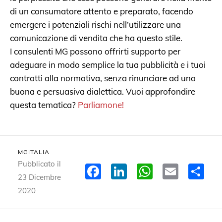
di un consumatore attento e preparato, facendo
emergere i potenziali rischi nell’utilizzare una
comunicazione di vendita che ha questo stile.
I consulenti MG possono offrirti supporto per
adeguare in modo semplice la tua pubblicità e i tuoi
contratti alla normativa, senza rinunciare ad una
buona e persuasiva dialettica. Vuoi approfondire
questa tematica?
Parliamone!
MGITALIA
Pubblicato il
Facebook
LinkedIn
WhatsA
Email
Co
23 Dicembre
2020