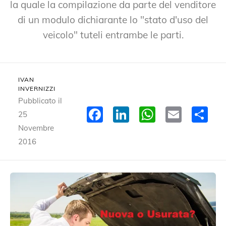
la quale la compilazione da parte del venditore
di un modulo dichiarante lo "stato d'uso del
veicolo" tuteli entrambe le parti.
IVAN
INVERNIZZI
Pubblicato il
Facebook
LinkedIn
WhatsA
Email
Co
25
Novembre
2016