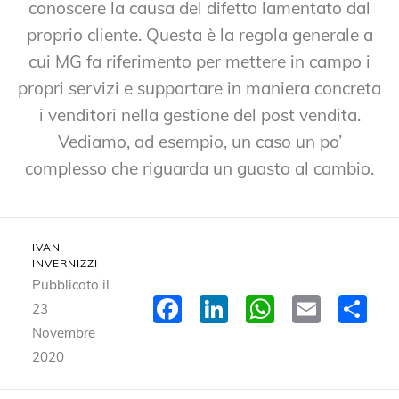
conoscere la causa del difetto lamentato dal
proprio cliente. Questa è la regola generale a
cui MG fa riferimento per mettere in campo i
propri servizi e supportare in maniera concreta
i venditori nella gestione del post vendita.
Vediamo, ad esempio, un caso un po’
complesso che riguarda un guasto al cambio.
IVAN
INVERNIZZI
Pubblicato il
Facebook
LinkedIn
WhatsA
Email
Co
23
Novembre
2020