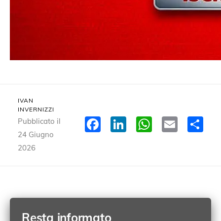
IVAN
INVERNIZZI
Facebook
LinkedIn
WhatsA
Email
Co
Pubblicato il
24 Giugno
2026
Resta informato